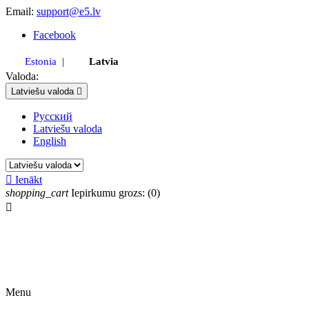
Email:
support@e5.lv
Facebook
Estonia
|
Latvia
Valoda:
Latviešu valoda

Русский
Latviešu valoda
English

Ienākt
shopping_cart
Iepirkumu grozs:
(0)

Menu