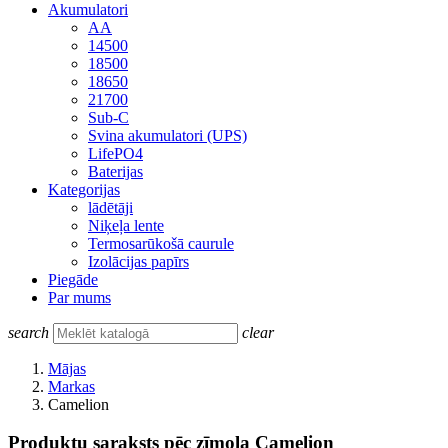
Akumulatori
AA
14500
18500
18650
21700
Sub-C
Svina akumulatori (UPS)
LifePO4
Baterijas
Kategorijas
lādētāji
Niķeļa lente
Termosarūkošā caurule
Izolācijas papīrs
Piegāde
Par mums
search
clear
Mājas
Markas
Camelion
Produktu saraksts pēc zīmola Camelion